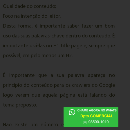
Qualidade do conteúdo;
Foco na intenção do leitor.
Desta forma, é importante saber fazer um bom
uso das suas palavras-chave dentro do conteúdo. É
importante usá-las no H1 title page e, sempre que
possível, em pelo menos um H2.
É importante que a sua palavra apareça no
princípio do conteúdo para os crawlers do Google
logo verem que aquela página está falando do
tema proposto.
Não existe um número exato de vezes que a