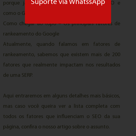
Suporte via WhatssApp
porque já sabe os conceitos básicos de SEO e
como o Google funciona)
Como chegar ao topo – Os principais fatores de
rankeamento do Google
Atualmente, quando falamos em fatores de
rankeamento, sabemos que existem mais de 200
fatores que realmente impactam nos resultados
de uma SERP.
Aqui entraremos em alguns detalhes mais básicos,
mas caso você queira ver a lista completa com
todos os fatores que influenciam o SEO da sua
página, confira o nosso artigo sobre o assunto.