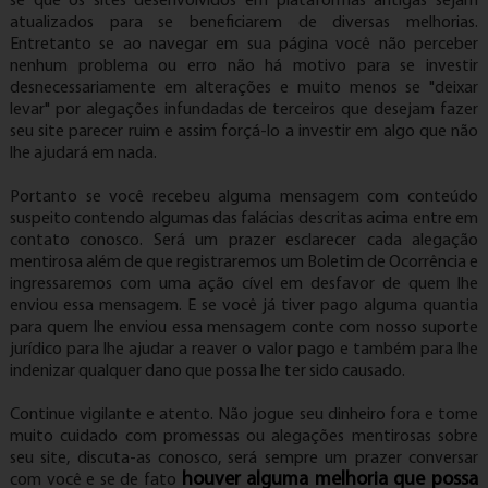
se que os sites desenvolvidos em plataformas antigas sejam
atualizados para se beneficiarem de diversas melhorias.
Entretanto se ao navegar em sua página você não perceber
nenhum problema ou erro não há motivo para se investir
desnecessariamente em alterações e muito menos se "deixar
levar" por alegações infundadas de terceiros que desejam fazer
seu site parecer ruim e assim forçá-lo a investir em algo que não
lhe ajudará em nada.
Portanto se você recebeu alguma mensagem com conteúdo
suspeito contendo algumas das falácias descritas acima entre em
contato conosco. Será um prazer esclarecer cada alegação
mentirosa além de que registraremos um Boletim de Ocorrência e
ingressaremos com uma ação cível em desfavor de quem lhe
enviou essa mensagem. E se você já tiver pago alguma quantia
para quem lhe enviou essa mensagem conte com nosso suporte
jurídico para lhe ajudar a reaver o valor pago e também para lhe
indenizar qualquer dano que possa lhe ter sido causado.
Continue vigilante e atento. Não jogue seu dinheiro fora e tome
muito cuidado com promessas ou alegações mentirosas sobre
seu site, discuta-as conosco, será sempre um prazer conversar
houver alguma melhoria que possa
com você e se de fato