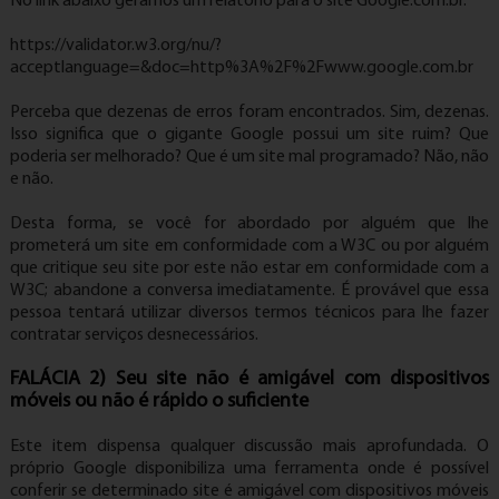
No link abaixo geramos um relatório para o site Google.com.br.
https://validator.w3.org/nu/?
acceptlanguage=&doc=http%3A%2F%2Fwww.google.com.br
Perceba que dezenas de erros foram encontrados. Sim, dezenas.
Isso significa que o gigante Google possui um site ruim? Que
poderia ser melhorado? Que é um site mal programado? Não, não
e não.
Desta forma, se você for abordado por alguém que lhe
prometerá um site em conformidade com a W3C ou por alguém
que critique seu site por este não estar em conformidade com a
W3C; abandone a conversa imediatamente. É provável que essa
pessoa tentará utilizar diversos termos técnicos para lhe fazer
contratar serviços desnecessários.
FALÁCIA 2) Seu site não é amigável com dispositivos
móveis ou não é rápido o suficiente
Este item dispensa qualquer discussão mais aprofundada. O
próprio Google disponibiliza uma ferramenta onde é possível
conferir se determinado site é amigável com dispositivos móveis