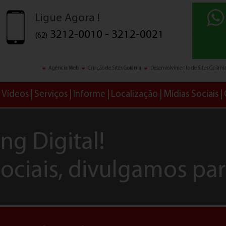
Ligue Agora !
3212-0010 - 3212-0021
(62)
Agência Web
Criação de Sites Goiânia
Desenvolvimento de Sites Goiâni
Vídeos
Serviços
Informe
Localização
Mídias Sociais
ng Digital!
ociais, divulgamos par