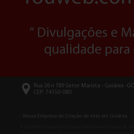
“ Divulgações e M
qualidade para
Rua 26 n 189 Setor Marista - Goiânia -G
CEP: 74150-080
- Nossa Empresa de Criação de sites em Goiânia.
A YouWEB é uma empresa especializada em Criação de sit
Cidade de Goiânia. No mercado há 17 anos, somos referên