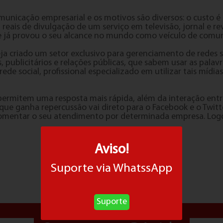
omunicação empresarial e os motivos são diversos: o custo 
 reais de divulgação de um serviço em televisão, jornal e 
que já provou o seu alcance no mundo como veículo de comu
criado um setor exclusivo para gerenciamento de redes soc
, publicitários e relações públicas, que sabem usar as pal
 social, profissional especializado em utilizar tais mídias
permitem uma resposta mais rápida, além da interação entre 
 que ganha repercussão vai direto para o Facebook e o Twit
mentar o seu atendimento por determinada empresa. Logo, 
Aviso!
Suporte via WhatssApp
Suporte