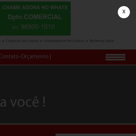
X
a
Criação de Lojas Goiânia
Hospedagem de Sites Goiânia
Marketing Digital
Contato-Orçamento
a você !