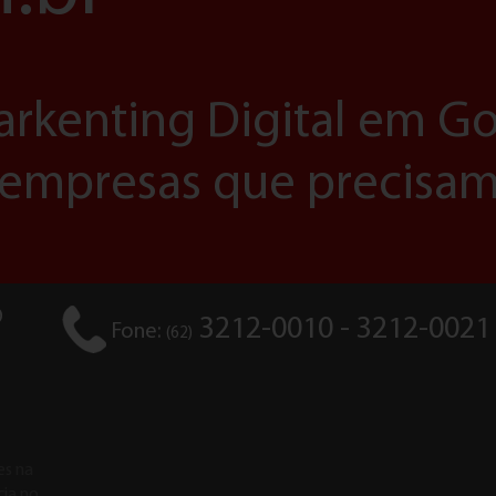
arkenting Digital em 
 empresas que precisa
O
3212-0010 - 3212-0021
(62)
es na
cia no